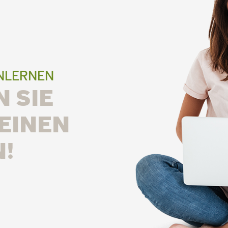
ENLERNEN
 SIE
EINEN
!