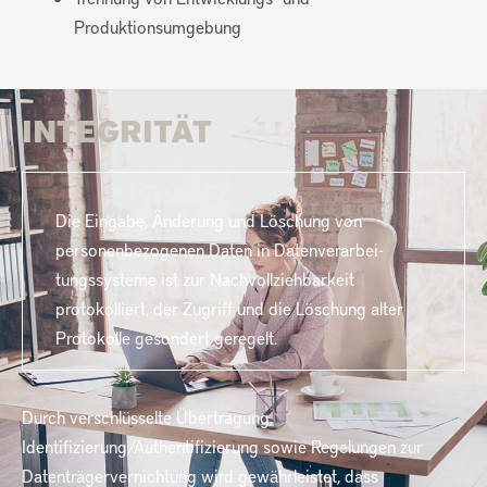
Produktionsumgebung
INTEGRITÄT
Die Eingabe, Änderung und Löschung von
personenbezogenen Daten in Datenverarbei-
tungssysteme ist zur Nachvollziehbarkeit
protokolliert, der Zugriff und die Löschung alter
Protokolle gesondert geregelt.
Durch verschlüsselte Übertragung,
Identifizierung/Authentifizierung sowie Regelungen zur
Datenträgervernichtung wird gewährleistet, dass