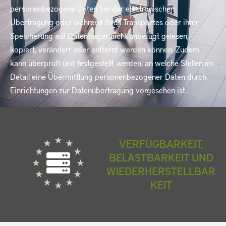
personenbezogene Daten bei der elektronischen
Übertragung oder während ihres Transportes oder ihrer
Speicherung auf Datenträger nicht unbefugt gelesen,
kopiert, verändert oder entfernt werden können. Zudem
kann überprüft und festgestellt werden, an welche Stellen im
Detail eine Übermittlung personenbezogener Daten durch
Einrichtungen zur Datenübertragung vorgesehen ist.
VERFÜGBARKEIT,
BELASTBARKEIT UND
WIEDERHERSTELLBAR
KEIT