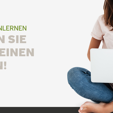
ENLERNEN
 SIE
EINEN
!