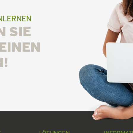
ENLERNEN
 SIE
EINEN
!
E
LÖSUNGEN
INFORMAT