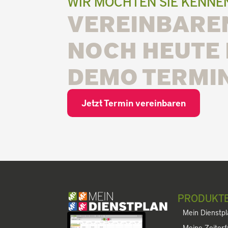
WIR MÖCHTEN SIE KENN
VEREINBAREN
NOCH HEUTE 
DEMO TERMIN
Jetzt Termin vereinbaren
PRODUKT
Mein Dienstp
Meine Zeiter