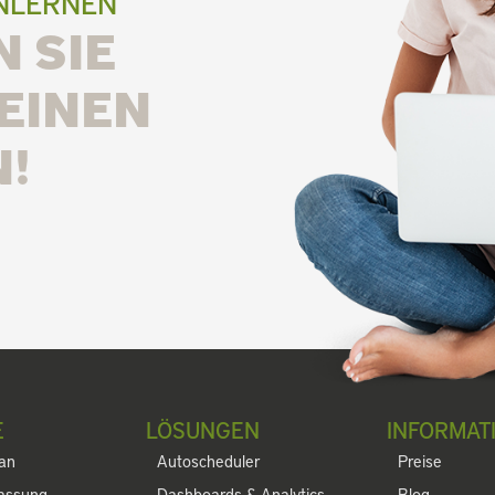
ENLERNEN
 SIE
EINEN
!
E
LÖSUNGEN
INFORMAT
lan
Autoscheduler
Preise
fassung
Dashboards & Analytics
Blog