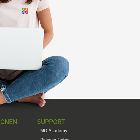
IONEN
SUPPORT
MD Academy
Release Notes