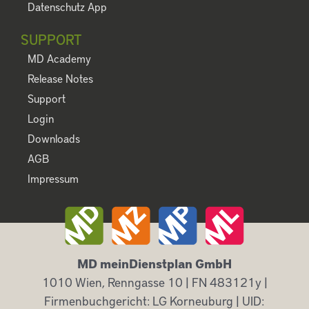
Datenschutz App
SUPPORT
MD Academy
Release Notes
Support
Login
Downloads
AGB
Impressum
MD meinDienstplan GmbH
1010 Wien, Renngasse 10 | FN 483121y |
Firmenbuchgericht: LG Korneuburg | UID: